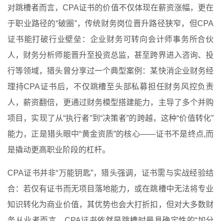
对跳槽者而言，CPA证书的价值不仅体现在薪资涨幅，更在
于职业路径的“破圈”，传统财务岗位晋升路径狭窄，但CPA
证书能打破行业壁垒：企业财务可转向会计师事务所合伙
人，财务分析师能晋升至投资总监，甚至跨界进入咨询、投
行等领域，猎头曾分享过一个典型案例：某快消企业财务经
理持CPA证书后，不仅跳槽至头部私募担任财务风控负责
人，薪资翻倍，更通过财务模型搭建能力，主导了多个并购
项目，实现了从“执行者”到“决策者”的跨越，这种“价值转化”
能力，正是猎头眼中“黄金资质”的核心——证书不是终点,而
是撬动更高职业阶段的杠杆。
CPA证书并非“万能钥匙”，猎头强调，证书需与实战经验结
合：若仅有证书而无项目落地能力，或在跳槽中无法将专业
知识转化为商业价值，其优势也会大打折扣，但对大多数财
务从业者而言，CPA证书依然是跳槽时最具确定性的“加分