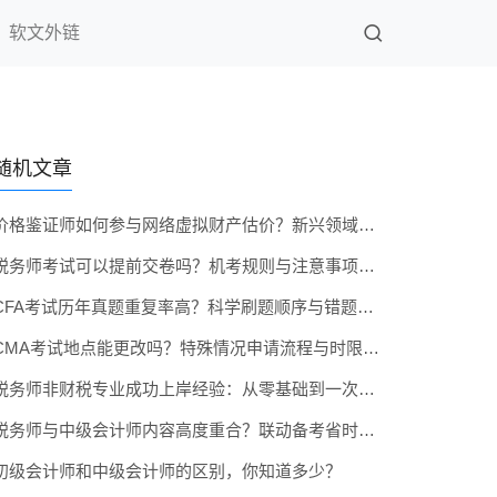
软文外链
随机文章
价格鉴证师如何参与网络虚拟财产估价？新兴领域前沿探索
税务师考试可以提前交卷吗？机考规则与注意事项全知道
CFA考试历年真题重复率高？科学刷题顺序与错题本技巧
CMA考试地点能更改吗？特殊情况申请流程与时限说明
税务师非财税专业成功上岸经验：从零基础到一次通关
税务师与中级会计师内容高度重合？联动备考省时又高效
初级会计师和中级会计师的区别，你知道多少？