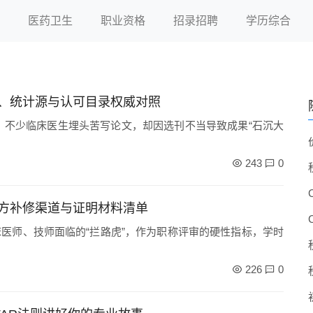
医药卫生
职业资格
招录招聘
学历综合
、统计源与认可目录权威对照
，不少临床医生埋头苦写论文，却因选刊不当导致成果“石沉大
243
0
方补修渠道与证明材料清单
医师、技师面临的“拦路虎”，作为职称评审的硬性指标，学时
226
0