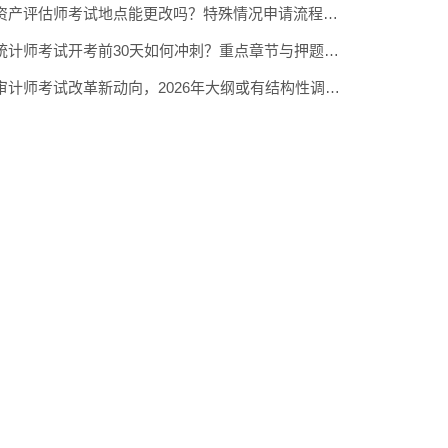
资产评估师考试地点能更改吗？特殊情况申请流程与时限说明
统计师考试开考前30天如何冲刺？重点章节与押题方向汇总
审计师考试改革新动向，2026年大纲或有结构性调整预测