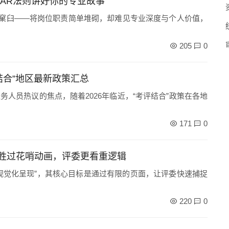
AR法则讲好你的专业故事
的窠臼——将岗位职责简单堆砌，却难见专业深度与个人价值，
205
0
结合”地区最新政策汇总
务人员热议的焦点，随着2026年临近，“考评结合”政策在各地
171
0
业胜过花哨动画，评委更看重逻辑
“视觉化呈现”，其核心目标是通过有限的页面，让评委快速捕捉
220
0