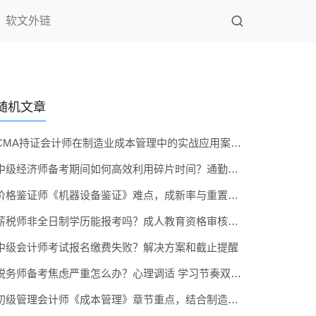
软文外链
随机文章
CMA持证会计师在制造业成本管理中的实战应用案例分享
中级经济师备考期间如何高效利用碎片时间？通勤族专属方案
价格鉴证师《机器设备鉴证》难点，成新率与重置成本计算
薪税师非全日制学历能报考吗？成人教育资格审核全指南
中级会计师考试报名缴费失败？解决方案和截止提醒
税务师备考焦虑严重怎么办？心理调适 学习节奏双管齐下
初级管理会计师《成本管理》章节重点，结合制造业案例讲解