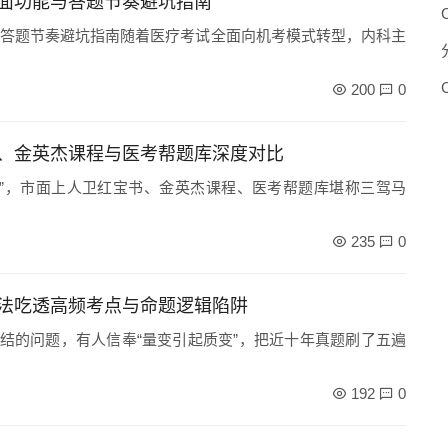
面功能与答题节奏避坑指南
答题节奏避坑指南随着医疗考试全面向机考模式转型，内科主
200
0
、金英杰课程与医考帮题库深度对比
”，市面上人卫红宝书、金英杰课程、医考帮题库堪称三驾马
235
0
法吃透高频考点与命题逻辑陷阱
纠结的问题，有人信奉“量变引起质变”，把近十年真题刷了五遍
192
0