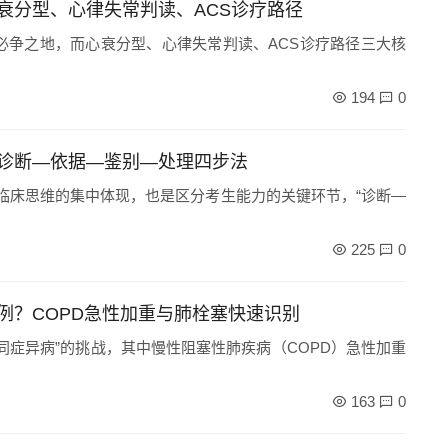
衰分型、心律失常判读、ACS诊疗路径
必争之地，而心衰分型、心律失常判读、ACS诊疗路径三大核
194
0
诊断—依据—鉴别—处理四步法
是临床思维的集中体现，也是区分考生能力的关键环节，“诊断—
225
0
例？COPD急性加重与肺栓塞快速识别
同症异病”的挑战，其中慢性阻塞性肺疾病（COPD）急性加重
163
0