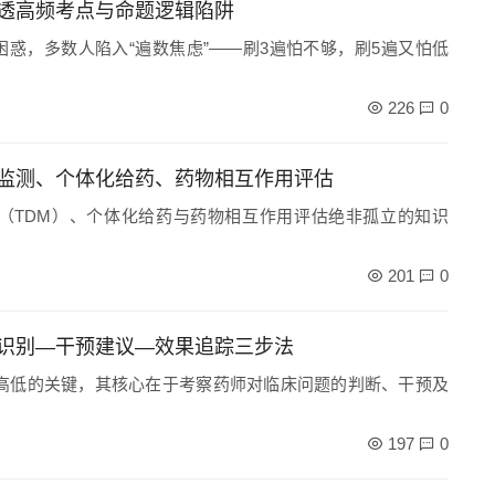
透高频考点与命题逻辑陷阱
困惑，多数人陷入“遍数焦虑”——刷3遍怕不够，刷5遍又怕低
226
0
监测、个体化给药、药物相互作用评估
（TDM）、个体化给药与药物相互作用评估绝非孤立的知识
201
0
识别—干预建议—效果追踪三步法
高低的关键，其核心在于考察药师对临床问题的判断、干预及
197
0