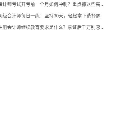
审计师考试开考前一个月如何冲刺？重点抓这些高频章节
初级会计师每日一练：坚持30天，轻松拿下选择题
注册会计师继续教育要求是什么？拿证后千万别忽视这一步