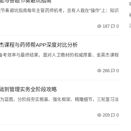
能与答题节奏避坑指南
节奏避坑指南每年主管药师机考，总有人栽在“操作”上：知识
187
0
杰课程与药师帮APP深度对比分析
备考效率与最终结果，面对人卫教材的权威厚重、金英杰课程
266
0
础到管理实务全阶段攻略
为蓝图，分阶段夯实根基、强化框架、精雕细节，三轮复习法
209
0