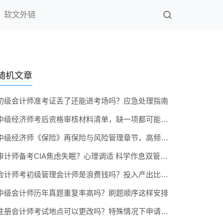
软文外链
随机文章
初级会计师准考证丢了还能进考场吗？应急处理指南
中级经济师考后资格审核材料清单，缺一项都可能作废成绩
中级经济师《保险》再保险与风险管理章节，高频出题区域
审计师备考CIA焦虑失眠？心理调适 科学作息双管齐下
会计师考初级管理会计师是浪费钱吗？投入产出比深度分析
中级会计师历年真题重复率高吗？刷题顺序这样安排
注册会计师考试地点可以更改吗？特殊情况下申请流程说明