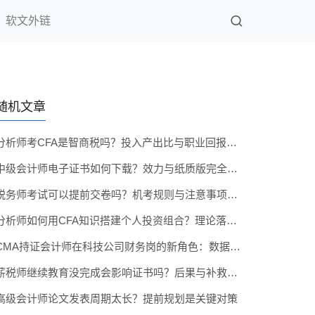
软文外链
随机文章
分析师考CFA是智商税吗？投入产出比与职业回报真实测算
中级会计师电子证书如何下载？效力与纸质版完全一致
税务师考试可以提前交卷吗？机考规则与注意事项全知道
分析师如何用CFA知识搭建个人投资组合？理论落地实操
CMA持证会计师在科技公司财务岗的新角色：数据驱动决策
薪税师继续教育没完成会影响证书吗？后果与补救措施说明
高级会计师论文发表周期太长？提前规划是关键对策