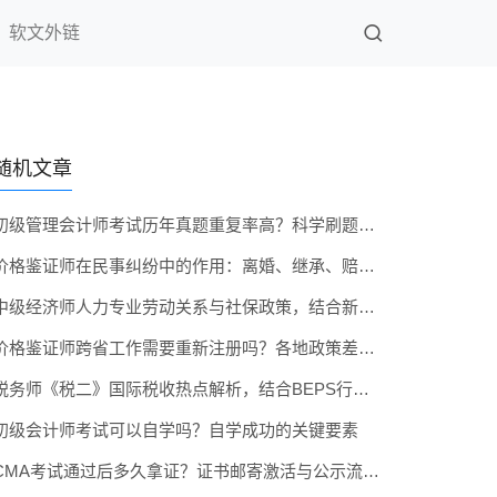
软文外链
随机文章
初级管理会计师考试历年真题重复率高？科学刷题顺序建议
价格鉴证师在民事纠纷中的作用：离婚、继承、赔偿案估价
中级经济师人力专业劳动关系与社保政策，结合新政深度解析
价格鉴证师跨省工作需要重新注册吗？各地政策差异大起底
税务师《税二》国际税收热点解析，结合BEPS行动计划讲解
初级会计师考试可以自学吗？自学成功的关键要素
CMA考试通过后多久拿证？证书邮寄激活与公示流程指南