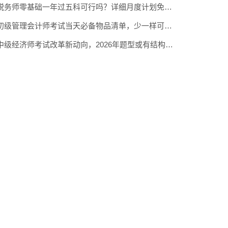
税务师零基础一年过五科可行吗？详细月度计划免费分享
初级管理会计师考试当天必备物品清单，少一样可能无法入场
中级经济师考试改革新动向，2026年题型或有结构性调整