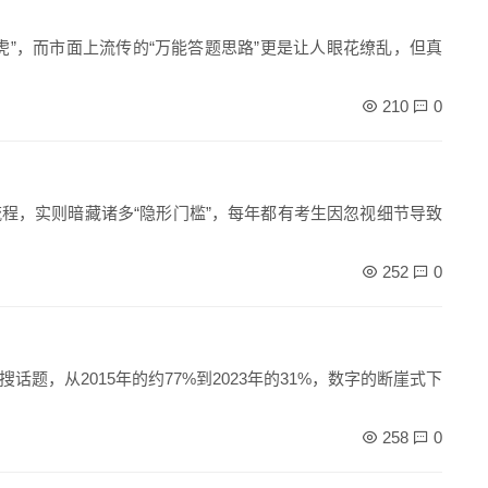
虎”，而市面上流传的“万能答题思路”更是让人眼花缭乱，但真
210
0
流程，实则暗藏诸多“隐形门槛”，每年都有考生因忽视细节导致
252
0
话题，从2015年的约77%到2023年的31%，数字的断崖式下
258
0