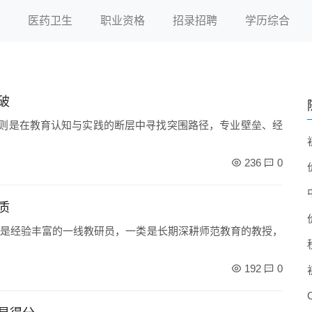
医药卫生
职业资格
招录招聘
学历综合
破
实则是在教育认知与实践的断层中寻找突围路径，专业壁垒、经
236
0
质
是经验丰富的一线教研员，一类是长期深耕师范教育的教授，
192
0