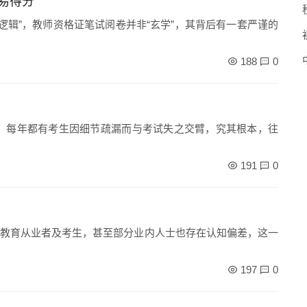
易得分
逻辑”，教师资格证笔试阅卷并非“玄学”，其背后有一套严谨的
188
0
，每年都有考生因细节疏漏而与考试失之交臂，究其根本，往
191
0
教育从业者及考生，甚至部分业内人士也存在认知偏差，这一
197
0