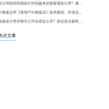
会计师如何利用碎片时间备考初级管理会计师？通勤族专属方案
价格鉴证师《房地产价格鉴证》技术路线，市场法收益法详解
高级会计师评审中工作业绩怎么写？突出亮点避免流水账
热点文章