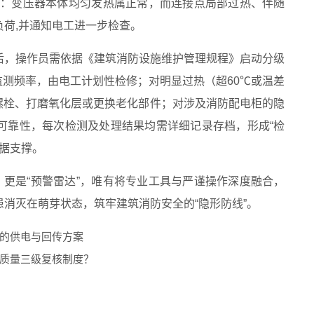
热”：变压器本体均匀发热属正常，而连接点局部过热、伴随
荷,并通知电工进一步检查。
后，操作员需依据《建筑消防设施维护管理规程》启动分级
监测频率，由电工计划性检修；对明显过热（超60℃或温差
螺栓、打磨氧化层或更换老化部件；对涉及消防配电柜的隐
可靠性，每次检测及处理结果均需详细记录存档，形成“检
数据支撑。
，更是“预警雷达”，唯有将专业工具与严谨操作深度融合，
消灭在萌芽状态，筑牢建筑消防安全的“隐形防线”。
的供电与回传方案
质量三级复核制度？