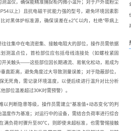
的测温仪，确保能精准捕捉柜内微小温升；对于户外或粉尘
P54以上）且抗电磁干扰能力强的型号，避免环境因素影
比对黑体炉标准源，确保误差在±2℃以内，杜绝“带病上
患往往集中在电流密集、接触电阻大的部位，操作员需依据
规划测温点位，首检部位应包括母线连接处（如螺栓紧固
刀开关触头——这些部位因长期通流、易氧化松动，易成为
持垂直距离，避免角度过大导致测量误差；对于隐蔽部位，
保无死角，需记录环境温度，以便后续进行温升对比分析
他部位温差超过30K时需预警）。
难以判断隐患等级，操作员需建立“基准值+动态变化”的判
始温度作为基准；对运行中的设备，需结合负荷率进行综合
而在满负荷时骤升至80℃，则即使未超标准，也需警惕接触