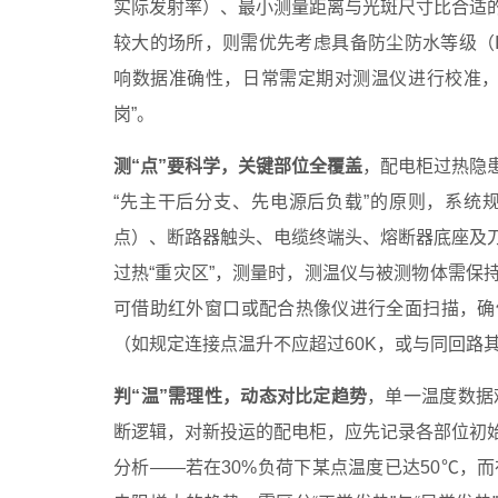
实际发射率）、最小测量距离与光斑尺寸比合适
较大的场所，则需优先考虑具备防尘防水等级（I
响数据准确性，日常需定期对测温仪进行校准，
岗”。
测“点”要科学，关键部位全覆盖
，配电柜过热隐
“先主干后分支、先电源后负载”的原则，系统
点）、断路器触头、电缆终端头、熔断器底座及
过热“重灾区”，测量时，测温仪与被测物体需保
可借助红外窗口或配合热像仪进行全面扫描，确
（如规定连接点温升不应超过60K，或与同回路其
判“温”需理性，动态对比定趋势
，单一温度数据
断逻辑，对新投运的配电柜，应先记录各部位初
分析——若在30%负荷下某点温度已达50℃，