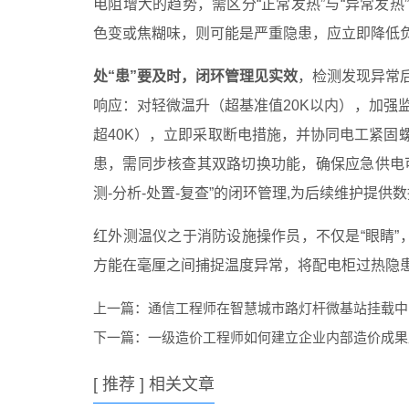
电阻增大的趋势，需区分“正常发热”与“异常发
色变或焦糊味，则可能是严重隐患，应立即降低负
处“患”要及时，闭环管理见实效
，检测发现异常
响应：对轻微温升（超基准值20K以内），加强
超40K），立即采取断电措施，并协同电工紧固
患，需同步核查其双路切换功能，确保应急供电
测-分析-处置-复查”的闭环管理,为后续维护提供
红外测温仪之于消防设施操作员，不仅是“眼睛”
方能在毫厘之间捕捉温度异常，将配电柜过热隐患
上一篇：
通信工程师在智慧城市路灯杆微基站挂载中
下一篇：
一级造价工程师如何建立企业内部造价成果
[ 推荐 ] 相关文章