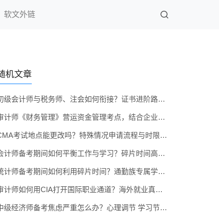
软文外链
随机文章
初级会计师与税务师、注会如何衔接？证书进阶路线图
审计师《财务管理》营运资金管理考点，结合企业实务解析
CMA考试地点能更改吗？特殊情况申请流程与时限说明
会计师备考期间如何平衡工作与学习？碎片时间高效利用术
统计师备考期间如何利用碎片时间？通勤族专属学习方案
审计师如何用CIA打开国际职业通道？海外就业真实案例
中级经济师备考焦虑严重怎么办？心理调节 学习节奏双管齐下