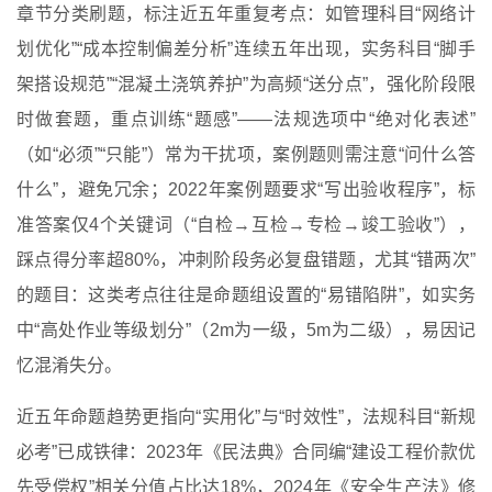
章节分类刷题，标注近五年重复考点：如管理科目“网络计
划优化”“成本控制偏差分析”连续五年出现，实务科目“脚手
架搭设规范”“混凝土浇筑养护”为高频“送分点”，强化阶段限
时做套题，重点训练“题感”——法规选项中“绝对化表述”
（如“必须”“只能”）常为干扰项，案例题则需注意“问什么答
什么”，避免冗余；2022年案例题要求“写出验收程序”，标
准答案仅4个关键词（“自检→互检→专检→竣工验收”），
踩点得分率超80%，冲刺阶段务必复盘错题，尤其“错两次”
的题目：这类考点往往是命题组设置的“易错陷阱”，如实务
中“高处作业等级划分”（2m为一级，5m为二级），易因记
忆混淆失分。
近五年命题趋势更指向“实用化”与“时效性”，法规科目“新规
必考”已成铁律：2023年《民法典》合同编“建设工程价款优
先受偿权”相关分值占比达18%，2024年《安全生产法》修