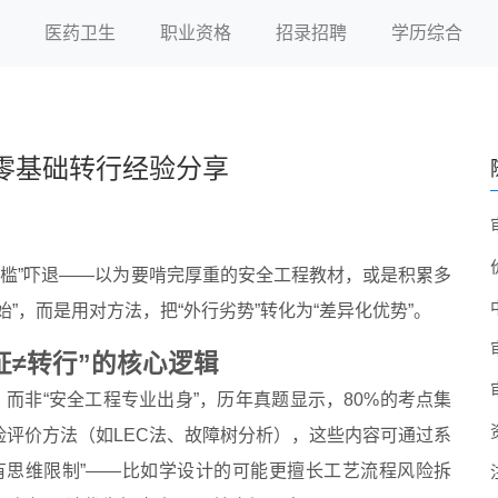
医药卫生
职业资格
招录招聘
学历综合
零基础转行经验分享
门槛”吓退——以为要啃完厚重的安全工程教材，或是积累多
”，而是用对方法，把“外行劣势”转化为“差异化优势”。
证≠转行”的核心逻辑
，而非“安全工程专业出身”，历年真题显示，80%的考点集
评价方法（如LEC法、故障树分析），这些内容可通过系
有思维限制”——比如学设计的可能更擅长工艺流程风险拆