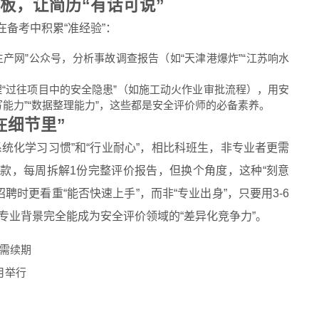
板，让简历“有话可说”
在备考中积累“准经验”：
生产网”公众号，分析事故调查报告（如“天津港爆炸”“江苏响水
“过往项目中的安全隐患”（如施工动火作业审批流程），用安
能力”“数据整理能力”，这些都是安全评价师的必备素养。
在细节里”
系统化学习习惯”和“行业耐心”，相比科班生，非专业者更需
条款，每周拆解1份完整评价报告，但换个角度，这种“刻意
聘时更看重“能否快速上手”，而非“专业出身”，只要用3-6
专业背景完全能成为安全评价领域的“差异化竞争力”。
需续期
月举行