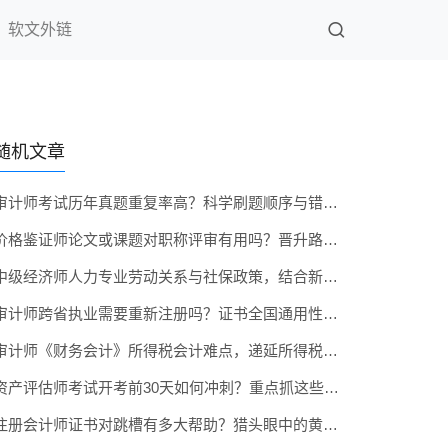
软文外链
随机文章
审计师考试历年真题重复率高？科学刷题顺序与错题本技巧
价格鉴证师论文或课题对职称评审有用吗？晋升路径解析
中级经济师人力专业劳动关系与社保政策，结合新政深度解析
审计师跨省执业需要重新注册吗？证书全国通用性政策解读
审计师《财务会计》所得税会计难点，递延所得税精讲附例题
资产评估师考试开考前30天如何冲刺？重点抓这些高频考点
注册会计师证书对跳槽有多大帮助？猎头眼中的黄金资质