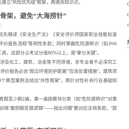
建立“风险优先级”框架，再填充知识点。
骨架，避免“大海捞针”
破：
，优先精读《安全生产法》《安全评价师国家职业技能标准
“评价报告流程”等刚性条款；同时掌握危险源辨识（如JHA
具，这部分占考试分值60%以上，是“拿分关键”。
价涉及化工、建筑、冶金等不同领域，非专业者不必深究工
评价报告必含“周边环境防护距离”“应急处置措施”，建筑项
10个典型案例总结出“共性框架”，再针对性补充行业基础知
年真题至少刷2遍，第一遍按模块分类（如“危险源辨识”“对策
训练“案例题答题逻辑”——指出问题”要对应法规条款，“提