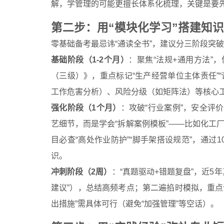
解，学管理的可能更擅长体系化梳理，关键是要先
第二步：用“模块化学习”搭建知识
零基础备考最忌讳“通读全书”，建议分三阶段突
基础阶段（1-2个月）
：聚焦“法规+通用方法”
（三级）》，重点标记“生产经营单位主体责任”
工作危害分析）、风险分级（如矩阵法）等核心工
强化阶段（1个月）
：攻破“行业案例”，安全评
艺细节，而是学会“拆解案例模板”——比如化工厂
目必查“高处作业防护”“脚手架搭设规范”，通过
识。
冲刺阶段（2周）
：“真题驱动+错题复盘”，近5
建议”），总结高频考点；第二遍掐时模拟，重点
出措施”需具体可行（避免“加强管理”等空话）。