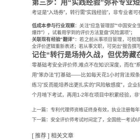
第三步：用“实践经验”弥补专业短
考证是“入场券”，转行需“实践经验”，非专业者可
低成本参与行业观察
：关注“应急管理部”“中国安全
爆炸”），试着用学到的评价方法复盘“风险漏项”；
关联现有经验“翻译”
：若之前从事项目管理，可梳理
全评价逻辑重新表述；若从事文职，可突出“报告撰写
记住“转行是场持久战，但优势藏
零基础考安全评价师,难点不在知识深度，而在“
用“笨办法”打基础——比如每天花1小时背法规
练习”反而能培养出更扎实的“风险敏感度”，企业招
个月啃下考试，再用1-2年在项目中积累经验，非
上一篇：
专利代理师资格证终身有效，执业注册每年
下一篇：
安全评价师考试时间定了，全国统一考试6
[ 推荐 ] 相关文章