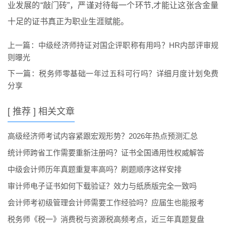
业发展的“敲门砖”，严谨对待每一个环节,才能让这张含金量
十足的证书真正为职业生涯赋能。
上一篇：
中级经济师持证对国企评职称有用吗？HR内部评审规
则曝光
下一篇：
税务师零基础一年过五科可行吗？详细月度计划免费
分享
[ 推荐 ] 相关文章
高级经济师考试内容紧跟宏观形势？2026年热点预测汇总
统计师跨省工作需要重新注册吗？证书全国通用性权威解答
中级会计师历年真题重复率高吗？刷题顺序这样安排
审计师电子证书如何下载验证？效力与纸质版完全一致吗
会计师考初级管理会计师需要工作经验吗？应届生也能报考
税务师《税一》消费税与资源税高频考点，近三年真题复盘