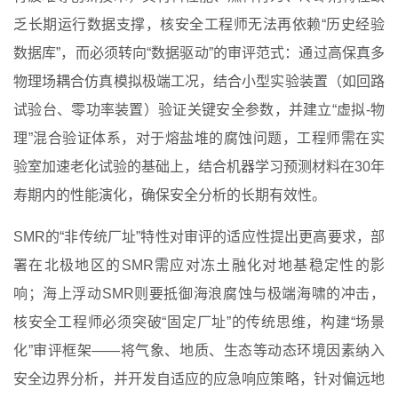
乏长期运行数据支撑，核安全工程师无法再依赖“历史经验
数据库”，而必须转向“数据驱动”的审评范式：通过高保真多
物理场耦合仿真模拟极端工况，结合小型实验装置（如回路
试验台、零功率装置）验证关键安全参数，并建立“虚拟-物
理”混合验证体系，对于熔盐堆的腐蚀问题，工程师需在实
验室加速老化试验的基础上，结合机器学习预测材料在30年
寿期内的性能演化，确保安全分析的长期有效性。
SMR的“非传统厂址”特性对审评的适应性提出更高要求，部
署在北极地区的SMR需应对冻土融化对地基稳定性的影
响；海上浮动SMR则要抵御海浪腐蚀与极端海啸的冲击，
核安全工程师必须突破“固定厂址”的传统思维，构建“场景
化”审评框架——将气象、地质、生态等动态环境因素纳入
安全边界分析，并开发自适应的应急响应策略，针对偏远地