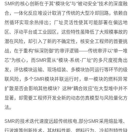
SMR的核心创新在于其“模块化”与“被动安全”技术的深度融
合，一体化反应堆设计取消了传统的大型冷却回路，依赖自
然循环实现余热排出；厂址灵活性使其可能部署在偏远地
区、浮动平台或工业园区，这些特性虽降低了大规模事故的
潜在风险，却引入了新的不确定性，核安全工程师的首要挑
战，在于重构“纵深防御”的审评逻辑——传统审评以“单一堆
芯”为核心，而SMR需从“模块-系统-厂址”的多尺度视角出
发，评估模块运输、现场组装、多模块协同运行等环节的级
联风险，多个SMR模块并联运行时，单一模块的燃料异常
扩散是否会影响其他模块？这种“耦合效应”在大型堆中并不
显著，却需要工程师开发全新的动态仿真模型与风险量化方
法。
SMR的技术迭代速度远超传统核电,部分SMR采用熔盐堆、
行波堆等创新技术，其材料性能、燃料行为、冷却剂特性缺