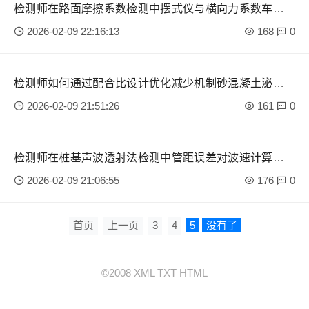
检测师在路面摩擦系数检测中摆式仪与横向力系数车数据
关联性
2026-02-09 22:16:13
168
0
检测师如何通过配合比设计优化减少机制砂混凝土泌水离
析？
2026-02-09 21:51:26
161
0
检测师在桩基声波透射法检测中管距误差对波速计算的影
响修正
2026-02-09 21:06:55
176
0
首页
上一页
3
4
5
没有了
©2008
XML
TXT
HTML