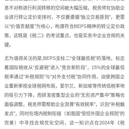
息不对称进行利润转移的空间被大幅压缩，税务师在协助企
业进行转让定价安排时，不仅要遵循“独立交易原则”，更需
以“价值贡献度”为核心，构建符合BEPS精神的转让定价政
策，这既是《税二》的考试重点，也是实务中企业合规的关
键。
尤为值得关注的是,BEPS支柱二“全球最低税”的落地，标志
着国际税收从“反避税”进入“竞合新阶段”，15%的全球最低
税率通过“补税规则”与“对外支付税”协同作用，迫使跨国企
业重新审视全球税网布局，爱尔兰、新加坡等传统低税率地
的吸引力下降，而研发密集型企业的“无形资产集中”策略也
面临调整，税务师需帮助企业测算“有效税率”，识别“补税触
发点”，同时在境内税制衔接（如我国“受控外国企业规则”的
完善）中寻找合规优化空间，这一知识点在2024年《税