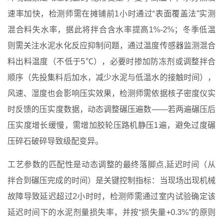
速率加快，检测师需在摊铺前1小时通过“表面覆盖法”实测
混合料失水率，据此将拌合含水率提高1%-2%；冬季低温
则需关注水泥水化反应抑制问题，通过温度传感器监测混合
料出料温度（不低于5℃），必要时掺加防冻剂或调整拌合
顺序（先投集料后加水，减少水泥与低温水的接触时间），
风速、湿度也会影响压实效果，检测师需依据核子密度仪实
时反馈的压实度数据，动态调整碾压遍数——若两遍碾压后
压实度增长缓慢，需增加胶轮压路机静压1遍，避免过度碾
压碎石破碎导致级配变异。
工艺参数的匹配性是动态调整的最终落脚点,延迟时间（从
拌合到碾压完成的时间）是关键控制指标：当现场出现机械
故障导致延迟超过2小时时，检测师需通过室内试验确定该
延迟时间下的水泥剂量损失率，并按“损失量+0.3%”的原则