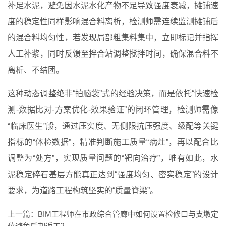
补足水泥，避免因水泥水化产物不足导致强度衰减，摊铺速
度的稳定性同样影响混合料离析，检测师需连续监测摊铺后
的混合料均匀性，若发现局部粗集料集中，立即标记并指挥
人工补浆，同时反馈至拌合站调整搅拌时间，确保混合料不
离析、不结团。
这种动态调整绝非“拍脑袋”式的经验决策，而是依托“快速检
测-数据比对-方案优化-效果验证”的闭环管理，检测师需像
“临床医生”般，通过压实度、无侧限抗压强度、级配等关键
指标的“体检数据”，精准判断施工质量“病灶”，再以配合比
调整为“处方”，实现质量问题的“靶向治疗”，唯有如此，水
泥稳定碎石基层方能真正达到“强度均匀、密实稳定”的设计
要求，为道路工程构筑坚实的“质量脊梁”。
上一篇：
BIM工程师在市政综合管廊中如何设置检修口与支墩定