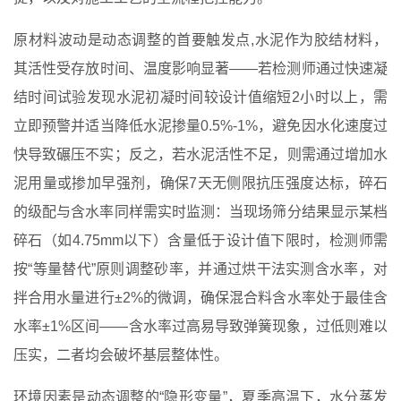
原材料波动是动态调整的首要触发点,水泥作为胶结材料，
其活性受存放时间、温度影响显著——若检测师通过快速凝
结时间试验发现水泥初凝时间较设计值缩短2小时以上，需
立即预警并适当降低水泥掺量0.5%-1%，避免因水化速度过
快导致碾压不实；反之，若水泥活性不足，则需通过增加水
泥用量或掺加早强剂，确保7天无侧限抗压强度达标，碎石
的级配与含水率同样需实时监测：当现场筛分结果显示某档
碎石（如4.75mm以下）含量低于设计值下限时，检测师需
按“等量替代”原则调整砂率，并通过烘干法实测含水率，对
拌合用水量进行±2%的微调，确保混合料含水率处于最佳含
水率±1%区间——含水率过高易导致弹簧现象，过低则难以
压实，二者均会破坏基层整体性。
环境因素是动态调整的“隐形变量”，夏季高温下，水分蒸发